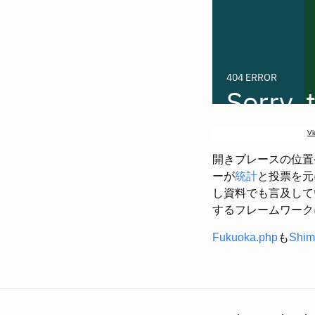
Vi
開きブレースの位置
ーが
統計
と投票を元
し資料でも言及して
するフレームワーク
Fukuoka.php
も
Shim