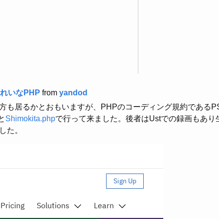
れいなPHP
from
yandod
方も居るかとおもいますが、PHPのコーディング規約であるP
と
Shimokita.php
で行って来ました。後者はUstでの録画もあり
した。