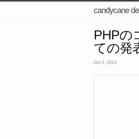
candycane de
PHP
ての発
Oct 2, 2012