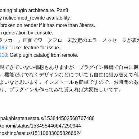
orting plugin architecture. Part3
y notice mod_rewrite availability.
is broken on render if it has more than 3items.
in generation by console.
トラッカー」画面でワークフロー未設定のエラーメッセージが表
185
: "Like" feature for issue.
210
: Get plugin catalog from remote.
現できていない構想もありますが、プラグイン機構で自由に機
。機能だけでなくデザインなどについても自由に組み替えて利
よいなと思います。インストールも簡単ですので、お時間のあ
り、プラグインを作ってみて貰えれば大変嬉しいです。
!/tanakahisateru/status/153844502568767488
#!/okonomi/status/153455446647250944
#!/khoshino/status/151106830058266624