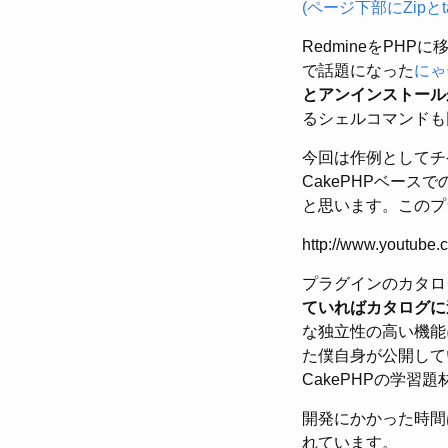
(ページ下部にZipと
RedmineをPHP
で話題になった
にゃ
とアンインストール
るシェルコマンドも
今回は作例としてチ
CakePHPベー
と思います。このプ
http://www.youtub
プラグインのカタロ
ていればカタログに
な独立性の高い機能
た僕自身が公開して
CakePHPの学習
開発にかかった時間
れています。