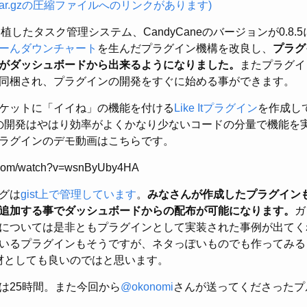
tar.gzの圧縮ファイルへのリンクがあります)
に移植したタスク管理システム、CandyCaneのバージョンが0.8
ーんダウンチャート
を生んだプラグイン機構を改良し、
プラグ
がダッシュボードから出来るようになりました。
またプラグイ
同梱され、プラグインの開発をすぐに始める事ができます。
ケットに「イイね」の機能を付ける
Like Itプラグイン
を作成し
スでの開発はやはり効率がよくかなり少ないコードの分量で機能を
ラグインのデモ動画はこちらです。
e.com/watch?v=wsnByUby4HA
グは
gist上で管理しています
。
みなさんが作成したプラグインもg
追加する事でダッシュボードからの配布が可能になります。
ガ
については是非ともプラグインとして実装された事例が出てく
いるプラグインもそうですが、ネタっぽいものでも作ってみる
題材としても良いのではと思います。
は25時間。また今回から
@okonomi
さんが送ってくださったプ