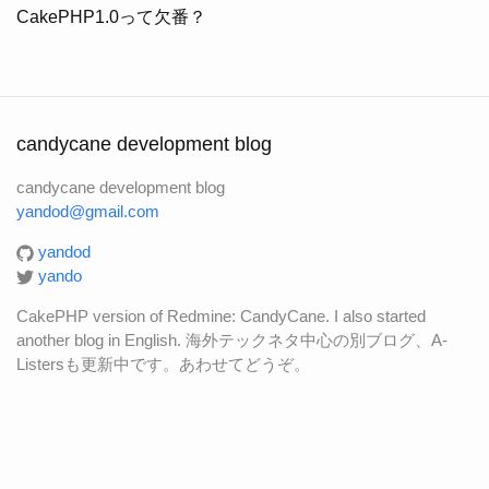
CakePHP1.0って欠番？
candycane development blog
candycane development blog
yandod@gmail.com
yandod
yando
CakePHP version of Redmine: CandyCane. I also started
another blog in English. 海外テックネタ中心の別ブログ、A-
Listersも更新中です。あわせてどうぞ。