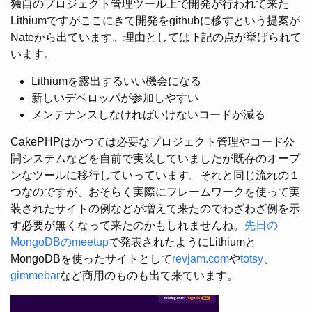
独自のプロジェクト管理ツール上で開発が行われて来た
Lithiumですがここにきて開発をgithubに移すという提案が
Nateから出ています。理由としては下記の点が挙げられて
います。
Lithiumを露出するいい機会になる
新しいデベロッパが参加しやすい
メンテナンスしなければいけないコードが減る
CakePHPはかつては必要なプロジェクト管理やコード公
開システムなどを自前で実装していましたが既存のオープ
ンなツールに移行していっています。それと同じ流れの１
つなのですが、おそらく実際にフレームワークを使って実
装されたサイトの例などが増えて来たのでわざわざ例を示
す必要が無くなって来たのかもしれませんね。
先日の
MongoDBのmeetup
で発表されたようにLithiumと
MongoDBを使ったサイトとして
revjam.com
や
totsy
、
gimmebar
など商用のものも出て来ています。