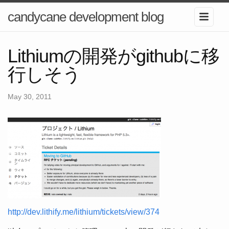
candycane development blog
Lithiumの開発がgithubに移
行しそう
May 30, 2011
http://dev.lithify.me/lithium/tickets/view/374