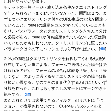
比較的やっかいな修正。
チケットの一覧ページへ絞り込み条件がクエリストリング
で与えられるとうまく動いていなかった。問題は２つ。ま
ず１つがクエリストリング付きのURL生成の方法が間違っ
ていること。routesの設定をカスタマイズしていることも
あり、パスパラメータとクエリストリングをきちんと分け
る必要がある。routesが何も設定されていなかった頃は動
いていたのかもしれないが。クエリストリングに渡したい
パラメータは？の下にハッシュでぶら下げればよい。[
diff
]
2つめの問題はクエリストリングを解釈してくれる処理が
存在していない事による。フォームで送信された場合は受
け取れるのだが、フォームの場合は比較を「等しい」「等
しくない」のように選べるがクエリストリングの場合は取
り扱いが異なる。なのでそのまま代入するわけにもいかず
分岐を作った。これはもうすこしスマートにマージできる
気もする。[
diff
]
またこれだけでは適用できるフィルターのリストに「バー
ジョン」が表示されないので、Queryモデルのフィルタ一