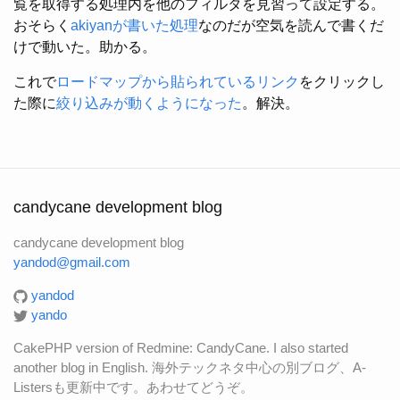
覧を取得する処理内を他のフィルタを見習って設定する。
おそらく
akiyanが書いた処理
なのだが空気を読んで書くだ
けで動いた。助かる。
これで
ロードマップから貼られているリンク
をクリックし
た際に
絞り込みが動くようになった
。解決。
candycane development blog
candycane development blog
yandod@gmail.com
yandod
yando
CakePHP version of Redmine: CandyCane. I also started
another blog in English. 海外テックネタ中心の別ブログ、A-
Listersも更新中です。あわせてどうぞ。