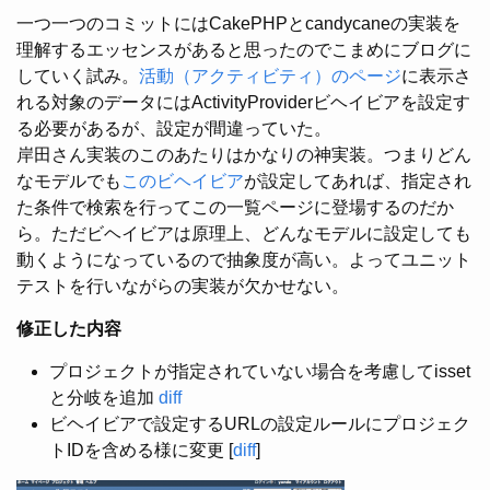
一つ一つのコミットにはCakePHPとcandycaneの実装を
理解するエッセンスがあると思ったのでこまめにブログに
していく試み。
活動（アクティビティ）のページ
に表示さ
れる対象のデータにはActivityProviderビヘイビアを設定す
る必要があるが、設定が間違っていた。
岸田さん実装のこのあたりはかなりの神実装。つまりどん
なモデルでも
このビヘイビア
が設定してあれば、指定され
た条件で検索を行ってこの一覧ページに登場するのだか
ら。ただビヘイビアは原理上、どんなモデルに設定しても
動くようになっているので抽象度が高い。よってユニット
テストを行いながらの実装が欠かせない。
修正した内容
プロジェクトが指定されていない場合を考慮してisset
と分岐を追加
diff
ビヘイビアで設定するURLの設定ルールにプロジェク
トIDを含める様に変更 [
diff
]