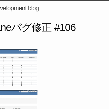
velopment blog
caneバグ修正 #106