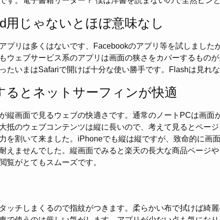
です。電子書籍リーダー？ 僕は洋書を読まないので全然ピン
ad用じゃないとほぼ意味なし
アプリは多くはないです、Facebookのアプリ等を試しました
もウェブサービス系のアプリは画面の狭さをカバーするものが
たいまはSafariで開けば十分な使い勝手です。Flashは見れ
するとネットサーフィンが快適
が縦画面で見るウェブの快適さです。通常のノートPCは画面
大抵のウェブコンテンツは縦に長いので、考えて見るとページ
力を割いて来ました。iPhoneでも縦は縦ですが、致命的に画
耐えませんでした。縦画面でみると楽天の長大な商品ページや
閲覧がとてもスムーズです。
タッチしまくるので指紋がつきます。柔らかい布で拭けば綺麗
車で使うのは厳しい気がします。アプリが少ない点も気になり