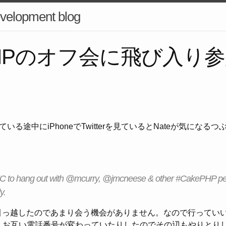
velopment blog
PHPのオフ会に飛び入り
いる途中にiPhoneでTwitterを見ているとNateが気になる
C to hang out with @mcurry, @jmcneese & other #CakePHP peo
y.
etonに引っ越したのであまり会う機会がありません。なので行って
。お互い電話番号が変わっていたりしたのでその辺もやりとり