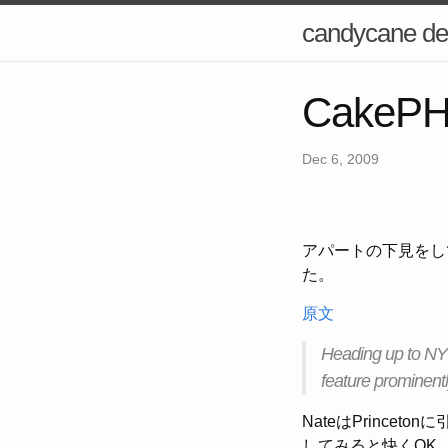
candycane de
Cake
Dec 6, 2009
アパートの下見をして
た。
原文
Heading up to NY
feature prominentl
NateはPrinc
してみると快くOK