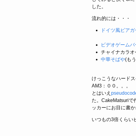
した。
流れ的には・・・
ドイツ風ビアガ
ビデオゲームバ
チャイナカラオ
中華そばや
(も
けっこうなハードス
AM3：００。。。
とはいえ
pseudocod
た。CakeMats
ッカーにお目に書か
いつもの3倍くらい