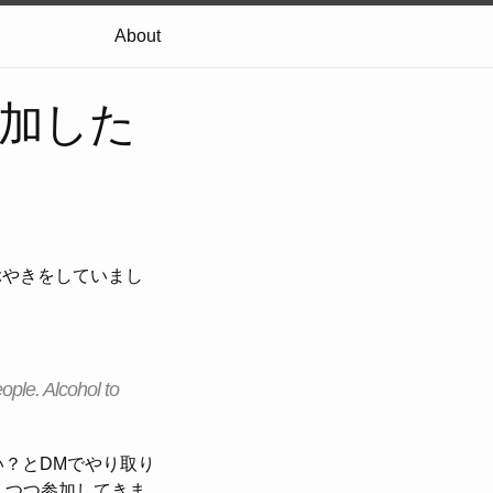
About
参加した
つぶやきをしていまし
ple. Alcohol to
いい？とDMでやり取り
しつつ参加してきま