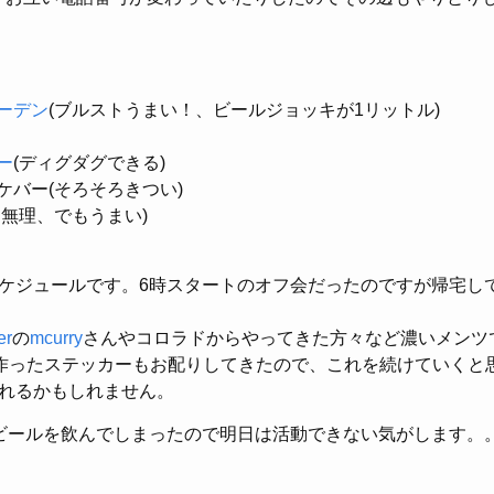
ーデン
(ブルストうまい！、ビールジョッキが1リットル)
ー
(ディグダグできる)
ケバー(そろそろきつい)
う無理、でもうまい)
ケジュールです。6時スタートのオフ会だったのですが帰宅し
er
の
mcurry
さんやコロラドからやってきた方々など濃いメンツ
uriで作ったステッカーもお配りしてきたので、これを続けていく
れるかもしれません。
ビールを飲んでしまったので明日は活動できない気がします。