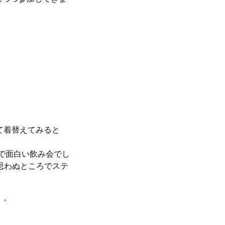
て着替えてみると
で面白い飲み会でし
と思わぬところでステ
。。