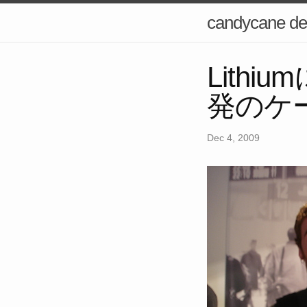
candycane de
Lith
発のケ
Dec 4, 2009