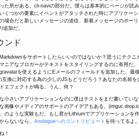
た所がある。cli-naviの部分だ。僕らは基本的にページが
いくつかの要素にイベントがアタッチされた時にアプリケーシ
の場合だと新しいメッセージの送信、新着メッセージのポーリ
Lの追加だ。
ウンド
ってMarkdownをサポートしたらいいのではないか？思うにテク
マニアなブロガーがテキストをスタイリングするのに有用だ。
ravatarを使えるようにEメールのフィールドを追加した。最後にH
ラウザの互換に対応する為の少しのJSもどうだろう？あなたの名前
ドエフェクトが鳴る。うん、何？
な小さいアプリケーションなのに僕はテストをまだ書いていな
像やメディアのサポートのアイデアもある。(imgur, drop.io
」のような実験もだ。もし君がLithiumでアプリケーションを
からないなら、
Anologueへのコントリビュート
を待ってるよ
ね！