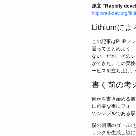
原文 "Rapidly develo
http://rad-dev.org/li
Lithiu
この記事はPHPフレ
返ってまとめよう。
ない。だが、そのシ
ができた。この実験
ービスを立ち上げ、
書く前の考
何かを書き始める前
に必要な事にフォー
でシンプルである事
僕の初期のゴール:
リンクを生成し誰に