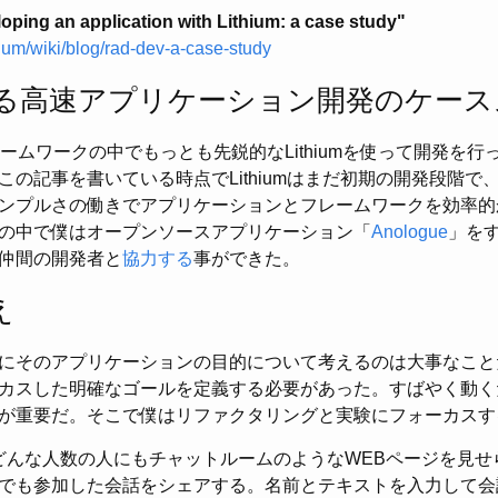
ping an application with Lithium: a case study"
thium/wiki/blog/rad-dev-a-case-study
mによる高速アプリケーション開発のケー
ームワークの中でもっとも先鋭的なLithiumを使って開発を
この記事を書いている時点でLithiumはまだ初期の開発段階で
ンプルさの働きでアプリケーションとフレームワークを効率的
の中で僕はオープンソースアプリケーション「
Anologue
」を
仲間の開発者と
協力する
事ができた。
え
にそのアプリケーションの目的について考えるのは大事なこと
カスした明確なゴールを定義する必要があった。すばやく動く
が重要だ。そこで僕はリファクタリングと実験にフォーカスす
 どんな人数の人にもチャットルームのようなWEBページを見
でも参加した会話をシェアする。名前とテキストを入力して会