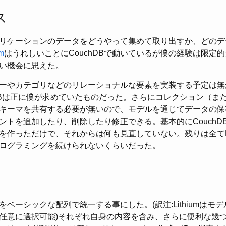
ス
リケーションのデータをどうやって集めて取り出すか、どのデ
m
はうれしいことにCouchDBで動いているが僕の経験は限定
い機会に思えた。
ーやカテゴリなどのリレーショナルな要素を実装する予定は無
hDBは正に僕が求めていたものだった。さらにコレクション（ま
キーマを共有する必要が無いので、モデルを通じてデータの保
ントを追加したり、削除したり修正できる。基本的にCouchD
を作っただけで、それからは何も見直していない。残りは全て
ログラミングを続けられないくらいだった。
ベーシックな配列で統一する事にした。(訳注:Lithiumはモ
任意に選択可能)それぞれ自身の内容を含み、さらに便利な幾