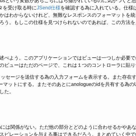
atusという変数があちこちにばら撒かれているのに気がつくと思
ータを受け取る時に
JSend仕様
を確認する為に入れている。仕様
かはわからないけれど、無難なレスポンスのフォーマットを統
ろう。もしこの仕様を見つけられないのであれば、この方法を
述べよう。このアプリケーションではビューは一つしか必要で
のビューはただのページで、これは１つのコントローラに貼り
はメッセージを送信する為の入力フォームを表示する。また存在
ーマットにする。またそのあとにanologueのidを共有する為
した。
hiumには関係がない。ただ他の部分とどのように合わせるかやあ
スピレーションを与える事はできるだろう。まとめていく中でrad