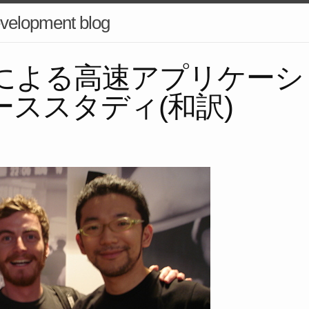
velopment blog
iumによる高速アプリケー
ーススタディ(和訳)