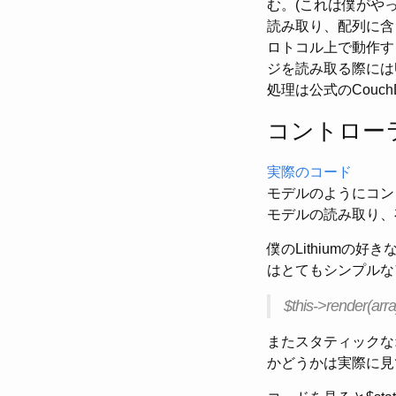
む。(これは僕がや
読み取り、配列に含
ロトコル上で動作す
ジを読み取る際には
処理は公式のCouc
コントロー
実際のコード
モデルのようにコン
モデルの読み取り、
僕のLithiumの
はとてもシンプルな
$this->render(arra
またスタティックな
かどうかは実際に見