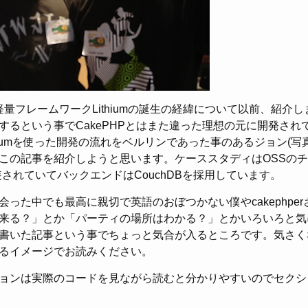
軽量フレームワークLithiumの誕生の経緯について以前、紹介しまし
するという事でCakePHPとはまた違った理想の元に開発され
hiumを使った開発の流れをベルリンであった事のあるジョン(写
この記事を紹介しようと思います。ケーススタディはOSSの
されていてバックエンドはCouchDBを採用しています。
会った中でも最高に親切で英語のおぼつかない僕やcakephpe
来る？」とか「パーティの場所はわかる？」とかいろいろと気
書いた記事という事でちょっと気合が入るところです。気さく
るイメージでお読みください。
ョンは実際のコードを見ながら読むと分かりやすいのでセクシ