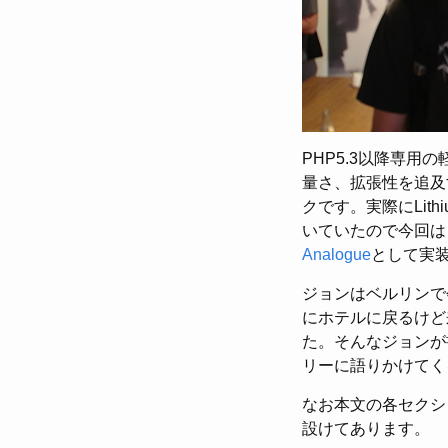
PHP5.3以降専用の
量さ、拡張性を追及
クです。実際にLit
いていたので今回は
Analogue
として実装
ジョンはベルリンで
にホテルに戻るけど
た。そんなジョンが
リーに語りかけてく
なお本文の各セクシ
設けてあります。