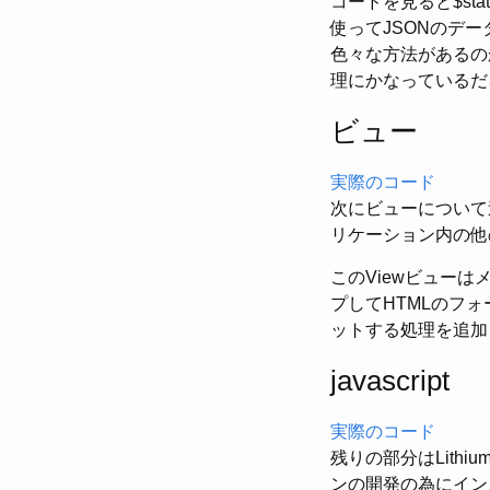
コードを見ると$st
使ってJSONのデ
色々な方法があるの
理にかなっているだ
ビュー
実際のコード
次にビューについて
リケーション内の他
このViewビュー
プしてHTMLのフォ
ットする処理を追加
javascript
実際のコード
残りの部分はLit
ンの開発の為にイン