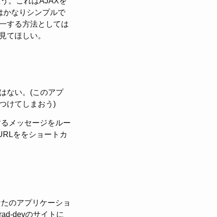
う。これはAJAXを
はかなりシンプルで
一する方法としては
見てほしい。
はない。(このアプ
つけてしまおう)
するメッセージをルー
のURLををショートカ
なたのアプリケーショ
-devのサイトに