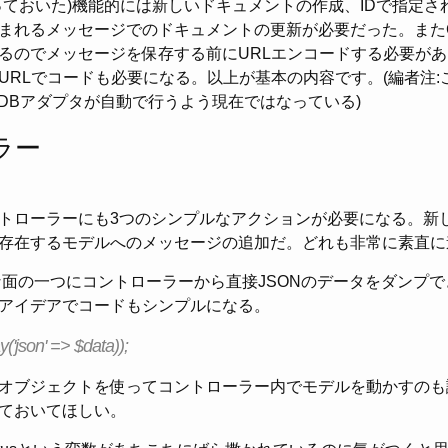
っておいた)機能的には新しいドキュメントの作成、IDで指定さ
まれるメッセージでのドキュメントの更新が必要だった。またCou
るのでメッセージを保存する前にURLエンコードする必要が
URLでコードも必要になる。以上が基本の内容です。(編者注:
hDBアダプタが自動で行うよう現在ではなっている)
ラー
トローラーにも3つのシンプルなアクションが必要になる。新
存在するモデルへのメッセージの追加だ。どれも非常に素直に
好きな面の一つにコントローラーから直接JSONのデータをダンプ
アイデアでコードもシンプルになる。
y('json' => $data));
オブジェクトを使ってコントローラー内でモデルを動かすのも
ておいてほしい。